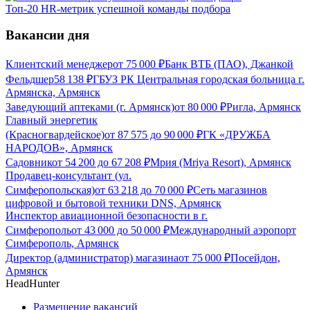
Топ-20 HR-метрик успешной команды подбора
Вакансии дня
Клиентский менеджер
от
75 000
₽
Банк ВТБ (ПАО), Джанкой
Фельдшер
58 138
₽
ГБУЗ РК Центральная городская больница г.
Армянска, Армянск
Заведующий аптеками (г. Армянск)
от
80 000
₽
Ригла, Армянск
Главный энергетик
(Красногвардейское)
от
87 575
до
90 000
₽
ГК «ДРУЖБА
НАРОДОВ», Армянск
Садовник
от
54 200
до
67 208
₽
Мрия (Mriya Resort), Армянск
Продавец-консультант (ул.
Симферопольская)
от
63 218
до
70 000
₽
Сеть магазинов
цифровой и бытовой техники DNS, Армянск
Инспектор авиационной безопасности в г.
Симферополь
от
43 000
до
50 000
₽
Международный аэропорт
Симферополь, Армянск
Директор (администратор) магазина
от
75 000
₽
Посейдон,
Армянск
HeadHunter
Размещение вакансий