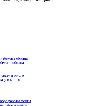
збежать обмана
разу и много
ре работы мечты