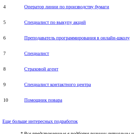
4
Оператор линии по производству бумаги
5
Специалист по выкупу акций
6
Преподаватель программирования в онлайн-школу
7
Специалист
8
Страховой агент
9
Специалист контактного центра
10
Помощник повара
Еще больше интересных подработок
* Все представленные в подборке позиции актуальны 