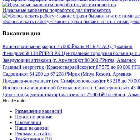
Идеальные варианты подработок для интровертов
«Боюсь искать работу»: какие страхи бывают и что с ними дела
Вакансии дня
Клиентский менеджер
от
75 000
₽
Банк ВТБ (ПАО), Джанкой
Фельдшер
58 138
₽
ГБУЗ РК Центральная городская больница г.
Заведующий аптеками (г. Армянск)
от
80 000
₽
Ригла, Армянск
Главный энергетик (Красногвардейское)
от
87 575
до
90 000
₽
Г
Садовник
от
54 200
до
67 208
₽
Мрия (Mriya Resort), Армянск
Продавец-консультант (ул. Симферопольская)
от
63 218
до
70 00
Инспектор авиационной безопасности в г. Симферополь
от
43 0
Директор (администратор) магазина
от
75 000
₽
Посейдон, Армя
HeadHunter
Размещение вакансий
Поиск по резюме
О компании
Наши вакансии
Реклама на сайте
Требования к ПО