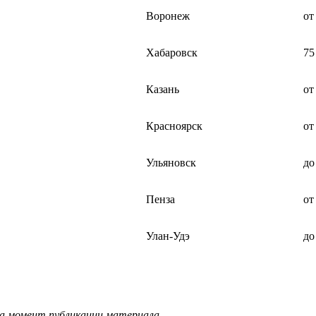
Воронеж
от
Хабаровск
75
Казань
от
Красноярск
от
Ульяновск
до
Пенза
от
Улан-Удэ
до
на момент публикации материала