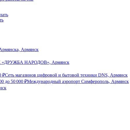
ть
 Армянска, Армянск
К «ДРУЖБА НАРОДОВ», Армянск
0
₽
Сеть магазинов цифровой и бытовой техники DNS, Армянск
00
до
50 000
₽
Международный аэропорт Симферополь, Армянск
нск