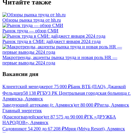
Читайте также
Обзоры рынка труда от hh.ru
Рынок труда — обзор СМИ
Рынок труда в СМИ: дайджест января 2024 года
Макротренды, акценты рынка труда и новая роль HR —
первые выводы 2024 года
Вакансии дня
Клиентский менеджер
от
75 000
₽
Банк ВТБ (ПАО), Джанкой
Фельдшер
58 138
₽
ГБУЗ РК Центральная городская больница г.
Армянска, Армянск
Заведующий аптеками (г. Армянск)
от
80 000
₽
Ригла, Армянск
Главный энергетик
(Красногвардейское)
от
87 575
до
90 000
₽
ГК «ДРУЖБА
НАРОДОВ», Армянск
Садовник
от
54 200
до
67 208
₽
Мрия (Mriya Resort), Армянск