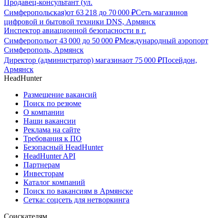
Продавец-консультант (ул.
Симферопольская)
от
63 218
до
70 000
₽
Сеть магазинов
цифровой и бытовой техники DNS, Армянск
Инспектор авиационной безопасности в г.
Симферополь
от
43 000
до
50 000
₽
Международный аэропорт
Симферополь, Армянск
Директор (администратор) магазина
от
75 000
₽
Посейдон,
Армянск
HeadHunter
Размещение вакансий
Поиск по резюме
О компании
Наши вакансии
Реклама на сайте
Требования к ПО
Безопасный HeadHunter
HeadHunter API
Партнерам
Инвесторам
Каталог компаний
Поиск по вакансиям в Армянске
Сетка: соцсеть для нетворкинга
Соискателям