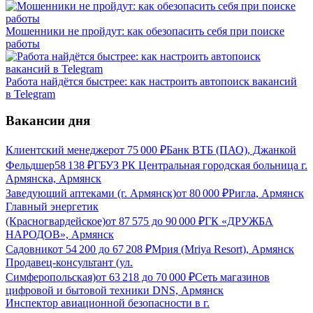
Мошенники не пройдут: как обезопасить себя при поиске
работы
Работа найдётся быстрее: как настроить автопоиск вакансий
в Telegram
Вакансии дня
Клиентский менеджер
от
75 000
₽
Банк ВТБ (ПАО), Джанкой
Фельдшер
58 138
₽
ГБУЗ РК Центральная городская больница г.
Армянска, Армянск
Заведующий аптеками (г. Армянск)
от
80 000
₽
Ригла, Армянск
Главный энергетик
(Красногвардейское)
от
87 575
до
90 000
₽
ГК «ДРУЖБА
НАРОДОВ», Армянск
Садовник
от
54 200
до
67 208
₽
Мрия (Mriya Resort), Армянск
Продавец-консультант (ул.
Симферопольская)
от
63 218
до
70 000
₽
Сеть магазинов
цифровой и бытовой техники DNS, Армянск
Инспектор авиационной безопасности в г.