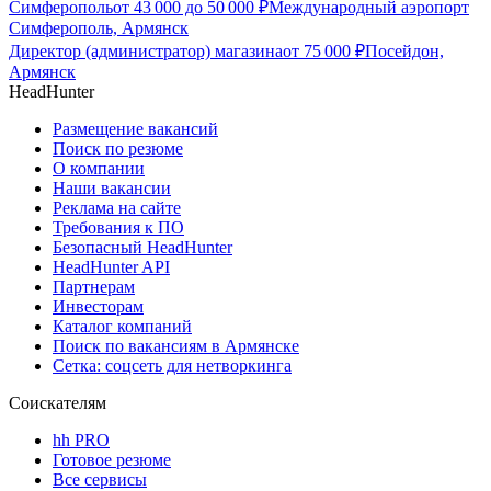
Симферополь
от
43 000
до
50 000
₽
Международный аэропорт
Симферополь, Армянск
Директор (администратор) магазина
от
75 000
₽
Посейдон,
Армянск
HeadHunter
Размещение вакансий
Поиск по резюме
О компании
Наши вакансии
Реклама на сайте
Требования к ПО
Безопасный HeadHunter
HeadHunter API
Партнерам
Инвесторам
Каталог компаний
Поиск по вакансиям в Армянске
Сетка: соцсеть для нетворкинга
Соискателям
hh PRO
Готовое резюме
Все сервисы