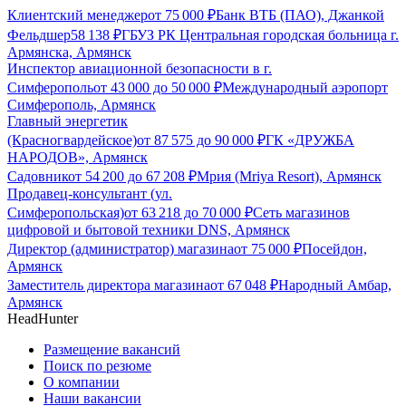
Клиентский менеджер
от
75 000
₽
Банк ВТБ (ПАО), Джанкой
Фельдшер
58 138
₽
ГБУЗ РК Центральная городская больница г.
Армянска, Армянск
Инспектор авиационной безопасности в г.
Симферополь
от
43 000
до
50 000
₽
Международный аэропорт
Симферополь, Армянск
Главный энергетик
(Красногвардейское)
от
87 575
до
90 000
₽
ГК «ДРУЖБА
НАРОДОВ», Армянск
Садовник
от
54 200
до
67 208
₽
Мрия (Mriya Resort), Армянск
Продавец-консультант (ул.
Симферопольская)
от
63 218
до
70 000
₽
Сеть магазинов
цифровой и бытовой техники DNS, Армянск
Директор (администратор) магазина
от
75 000
₽
Посейдон,
Армянск
Заместитель директора магазина
от
67 048
₽
Народный Амбар,
Армянск
HeadHunter
Размещение вакансий
Поиск по резюме
О компании
Наши вакансии