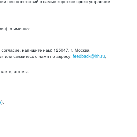
и несоответствий в самые короткие сроки устраняем
он), а именно:
ь согласие, напишите нам: 125047, г. Москва,
р» или свяжитесь с нами по адресу:
feedback@hh.ru
,
итаете, что мы:
а
).