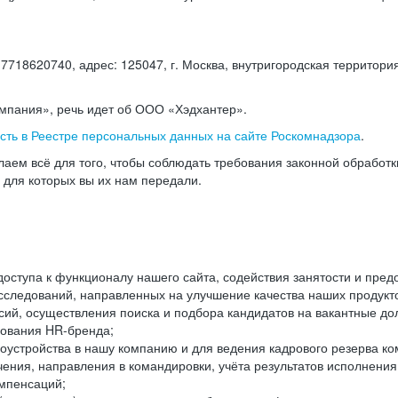
18620740, адрес: 125047, г. Москва, внутригородская территория
омпания», речь идет об ООО «Хэдхантер».
есть в Реестре персональных данных на сайте Роскомнадзора
.
аем всё для того, чтобы соблюдать требования законной обработ
, для которых вы их нам передали.
ступа к функционалу нашего сайта, содействия занятости и пред
следований, направленных на улучшение качества наших продуктов
ий, осуществления поиска и подбора кандидатов на вакантные дол
ования HR-бренда;
оустройства в нашу компанию и для ведения кадрового резерва ко
чения, направления в командировки, учёта результатов исполнени
омпенсаций;