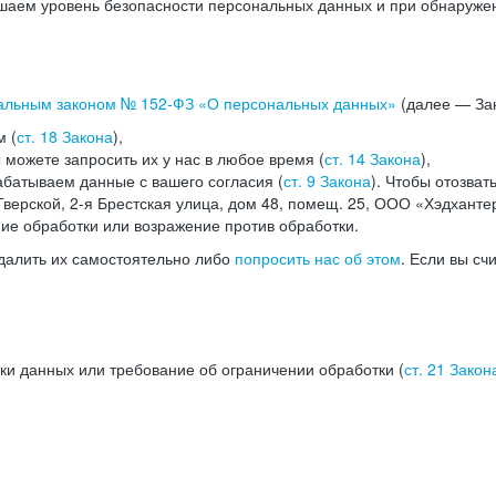
аем уровень безопасности персональных данных и при обнаружени
альным законом №
152-ФЗ
«О персональных данных»
(далее — Зак
м (
ст. 18 Закона
),
можете запросить их у нас в любое время (
ст. 14 Закона
),
абатываем данные с вашего согласия (
ст. 9 Закона
). Чтобы отозват
верской, 2-я Брестская улица, дом 48, помещ. 25, ООО «Хэдханте
ние обработки или возражение против обработки.
далить их самостоятельно либо
попросить нас об этом
. Если вы сч
ки данных или требование об ограничении обработки (
ст. 21 Закон