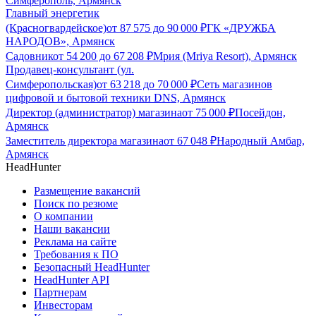
Симферополь, Армянск
Главный энергетик
(Красногвардейское)
от
87 575
до
90 000
₽
ГК «ДРУЖБА
НАРОДОВ», Армянск
Садовник
от
54 200
до
67 208
₽
Мрия (Mriya Resort), Армянск
Продавец-консультант (ул.
Симферопольская)
от
63 218
до
70 000
₽
Сеть магазинов
цифровой и бытовой техники DNS, Армянск
Директор (администратор) магазина
от
75 000
₽
Посейдон,
Армянск
Заместитель директора магазина
от
67 048
₽
Народный Амбар,
Армянск
HeadHunter
Размещение вакансий
Поиск по резюме
О компании
Наши вакансии
Реклама на сайте
Требования к ПО
Безопасный HeadHunter
HeadHunter API
Партнерам
Инвесторам