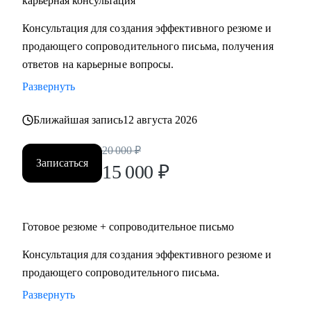
карьерная консультация
Руководителям высшего и среднего звена, специалистам в
Консультация для создания эффективного резюме и
сферах:
продающего сопроводительного письма, получения
• Продаж и работы с клиентами (B2B, B2C, B2G, E-
ответов на карьерные вопросы.
commerce)
Развернуть
• Финансов
• HoReCa
Ближайшая запись
12 августа 2026
• Образования/Ed-tech
• Маркетинга
20 000
₽
• Закупок/Логистики.
Записаться
15 000
₽
Готовое резюме + сопроводительное письмо
Консультация для создания эффективного резюме и
продающего сопроводительного письма.
Развернуть