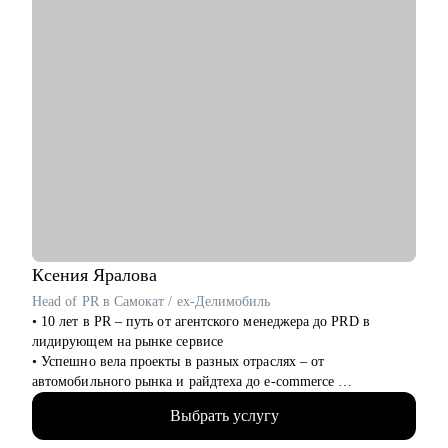
• Опытным менеджерам продукта.
• Владельцам стартапа.
Ксения
Яралова
Head of PR в Cамокат / ex-Делимобиль
• 10 лет в PR – путь от агентского менеджера до PRD в
лидирующем на рынке сервисе
• Успешно вела проекты в разных отраслях – от
автомобильного рынка и райдтеха до e-commerce
• Возглавляю команду PR в Самокате: под моим руководством
Выбрать услугу
запускаются федеральные и локальные PR-кампании
• Собрала сильную, автономную и эффективную команду с 0