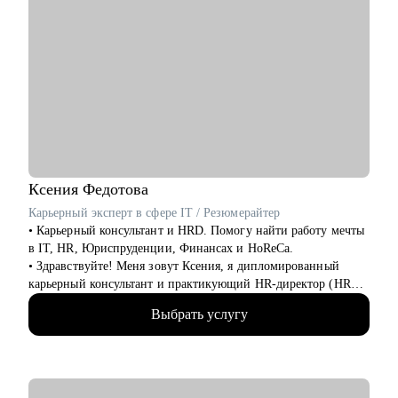
Ксения
Федотова
Карьерный эксперт в сфере IT / Резюмерайтер
• Карьерный консультант и HRD. Помогу найти работу мечты
в IT, HR, Юриспруденции, Финансах и HoReCa.
• Здравствуйте! Меня зовут Ксения, я дипломированный
карьерный консультант и практикующий HR-директор (HRD)
в IT-компании. Я объединяю экспертные знания изнутри
Выбрать услугу
рынка труда с методиками карьерного коучинга, чтобы
помочь вам достичь карьерных целей.
• 15+ лет в HR и управлении персоналом в крупных
компаниях («Крошка Картошка», «Пайрус», «Интернет
Урок»).