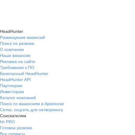
подходящие направления роста и повысить
текущем месте работы и о том, кому он будет
Создать план карьерного роста помогут
эффективность карьерного движения.
полезен, с какими запросами работает.
карьерные эксперты на hh.ru: они определят
Вы точно найдёте того, кто вам нужен!
ваши сильные стороны, поставят цели
HeadHunter
и предложат конкретные шаги для успешного
Размещение вакансий
Поиск по резюме
карьерного продвижения.
О компании
Наши вакансии
Реклама на сайте
Требования к ПО
Безопасный HeadHunter
HeadHunter API
Партнерам
Инвесторам
Каталог компаний
Поиск по вакансиям в Армянске
Сетка: соцсеть для нетворкинга
Соискателям
hh PRO
Готовое резюме
Все сервисы