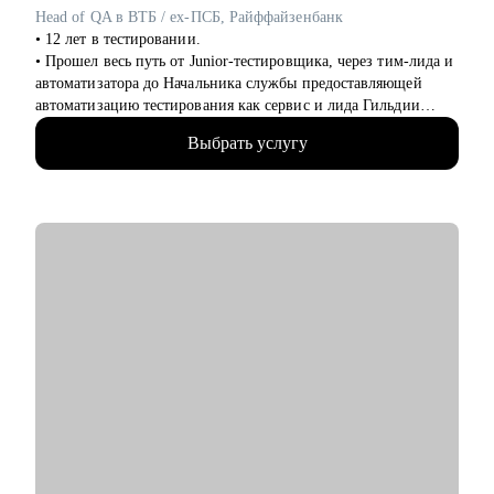
роста специалистов
Head of QA в ВТБ / ex-ПСБ, Райффайзенбанк
• Построение эффективных медиа-коммуникаций
• 12 лет в тестировании.
• Аудит существующей структуры и процессов
• Прошел весь путь от Junior-тестировщика, через тим-лида и
автоматизатора до Начальника службы предоставляющей
Кому могу помочь:
автоматизацию тестирования как сервис и лида Гильдии
• Студентам и выпускникам, планирующим строить карьеру в
функциональных тестировщиков
PR
Выбрать услугу
• Написал с нуля программу курса "Т.естировщик" для одной
• Опытным PR-менеджерам, которым важно выстроить
из онлайн школ, обучил по ней 10+ потоков учеников
осознанный и эффективный карьерный трек
• Отвечаю за подготовку, выбор и соблюдение метрик QA
• Специалистам из смежных индустрий, рассматривающим
всего розничного бизнеса банка ВТБ.
переход в PR
• Пишу код на Java и Python.
• Тем, кто недавно вступил в новую роль – и хочет быстрее
• Провел 500+ собеседований за последние 5 лет.
адаптироваться и обрести уверенность
• Собрал команду из 50+ QA инженеров разного уровня (от
Junior да Senior+).
С чем помогу:
• Расскажу, с чего начать свое развитие как QA специалиста.
• Помогу перейти на следующий уровень в профессии.
• Подготовлю к собеседованию, начиная с резюме и
заканчивая пробными собеседованиями.
• Вместе составим индивидуальный план развития, подскажу
ресурсы для развития нужных компетенций.