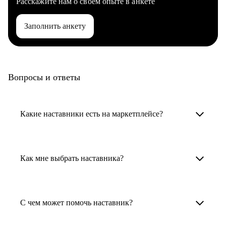
Расскажите нам о своем опыте в анкете
Заполнить анкету
Вопросы и ответы
Какие наставники есть на маркетплейсе?
Карьерные наставники — это HR-
специалисты, карьерные консультанты,
Как мне выбрать наставника?
психологи, резюмерайтеры и менторы.
Умный поиск поможет в три клика выбрать
Менторы работают в ИТ, дизайне, других
наставника для достижения вашей цели.
С чем может помочь наставник?
узкоспециализированных сферах. Они
помогут прокачать навыки, построить