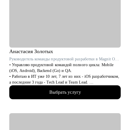
Кому смогу помочь:
• Менеджерам продуктов
• Бизнес/системным аналитикам и разработчикам/
тестировщикам
• Маркетологам
• Студентам
Анастасия
Золотых
Руководитель команды продуктовой разработки в Magnit OMNI / ex-Звук, Okko
• Управляю продуктовой командой полного цикла: Mobile
(iOS, Android), Backend (Go) и QA.
• Работаю в ИТ уже 10 лет, 7 лет из них - iOS разработчиком,
а последние 3 года - Tech Lead и Team Lead.
• У меня есть опыт работы в университете в лаборатории
Выбрать услугу
робототехники, веб-студии, стартапе, а последние 5 лет - в
продуктовых компании в сфере OTT и стриминга.
• На всех проектах работала с легаси и распиливала монолит
с командой - могу помочь разобраться с Objective-C, Swift,
Fairplay, AVFoundation.
• Организовывала работу команды с нуля, занималась
наймом, мотивацией, управлением команды, распределением