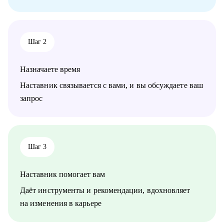
достижения.
Кому могу помочь:
• Специалистам всех уровней в сфере e-commerce.
Шаг 2
• Менеджерам по продажам и по работе с клиентами.
• Руководителям бизнеса, отделов.
Назначаете время
Наставник связывается с вами, и вы обсуждаете ваш
запрос
Шаг 3
Наставник помогает вам
Даёт инструменты и рекомендации, вдохновляет
на изменения в карьере