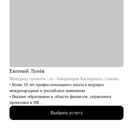
Евгений
Лунёв
Менеджер проектов / ex- Лаборатория Касперского, Самокат, H&M
• Более 10 лет профессионального опыта в ведущих
международных и российских компаниях
• Высшее образование в области финансов, управления
проектами и HR
• Руководил сетью из 25 магазинов на территории
Выбрать услугу
Российской Федерации в течение 3 лет
• Успешно реализовал инициативы по управлению
изменениями в ритейле на четырех рынках: Россия, Беларусь,
Казахстан, Украина