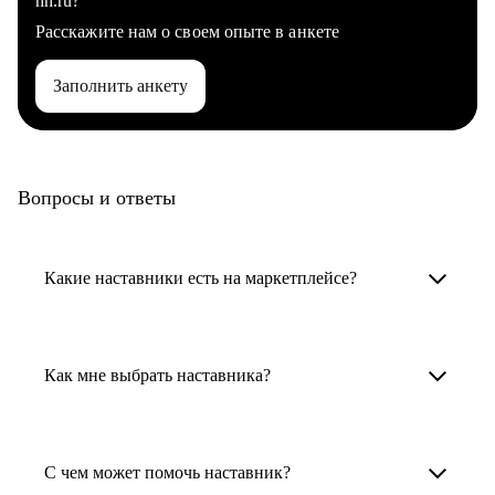
hh.ru?
Расскажите нам о своем опыте в анкете
Заполнить анкету
Вопросы и ответы
Какие наставники есть на маркетплейсе?
Карьерные наставники — это HR-
специалисты, карьерные консультанты,
Как мне выбрать наставника?
психологи, резюмерайтеры и менторы.
Умный поиск поможет в три клика выбрать
Менторы работают в ИТ, дизайне, других
наставника для достижения вашей цели.
С чем может помочь наставник?
узкоспециализированных сферах. Они