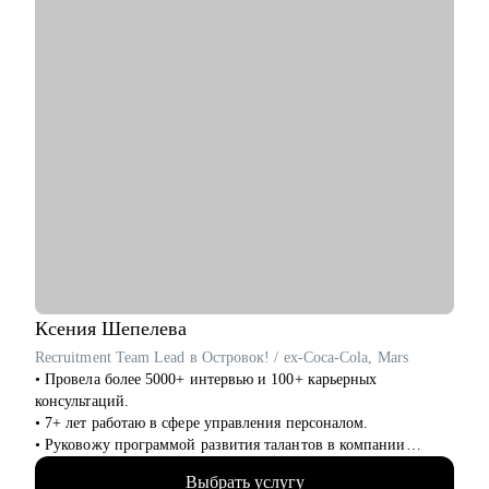
Junior до Lead).
• Руководителям смежных подразделений.
Ксения
Шепелева
Recruitment Team Lead в Островок! / ex-Coca-Cola, Mars
• Провела более 5000+ интервью и 100+ карьерных
консультаций.
• 7+ лет работаю в сфере управления персоналом.
• Руковожу программой развития талантов в компании
Островок!
Выбрать услугу
• Сертифицированный коуч американской психологической