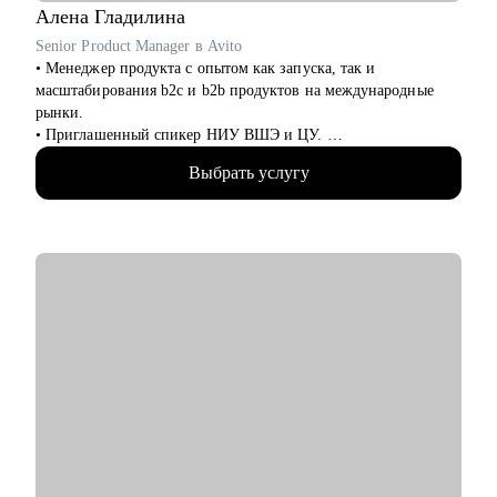
Алена
Гладилина
Senior Product Manager в Avito
• Менеджер продукта с опытом как запуска, так и
масштабирования b2c и b2b продуктов на международные
рынки.
• Приглашенный спикер НИУ ВШЭ и ЦУ.
• Провела более 100 карьерных консультаций.
Выбрать услугу
• Провела более 70 собеседований.
• Отсмотрела более 300 резюме.
• Помогла более 50 стартапам с GTM стратегиями по всему
миру.
С чем помогу:
• Ты хочешь сформировать понятную и прозрачную
карьерную стратегию для быстрого роста.
• Ты хочешь сменить место работы, чтобы вырасти по грейду
и/или сменить роль.
• Ты хочешь оценить свои харды/софты и найти точки роста в
нынешней компании или за ее пределами.
• Ты выгорел (-а) и хочешь понять, куда двигаться дальше и
как.
• Хочешь вместе решить какую-то бизнес-задачу.