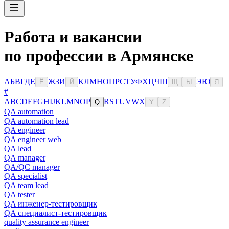
Работа и вакансии
по профессии в Армянске
А
Б
В
Г
Д
Е
Ж
З
И
К
Л
М
Н
О
П
Р
С
Т
У
Ф
Х
Ц
Ч
Ш
Э
Ю
Ё
Й
Щ
Ы
Я
#
A
B
C
D
E
F
G
H
I
J
K
L
M
N
O
P
R
S
T
U
V
W
X
Q
Y
Z
QA automation
QA automation lead
QA engineer
QA engineer web
QA lead
QA manager
QA/QC manager
QA specialist
QA team lead
QA tester
QA инженер-тестировщик
QA специалист-тестировщик
quality assurance engineer