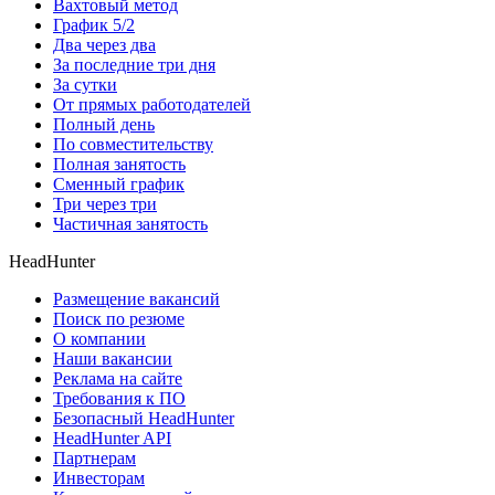
Вахтовый метод
График 5/2
Два через два
За последние три дня
За сутки
От прямых работодателей
Полный день
По совместительству
Полная занятость
Сменный график
Три через три
Частичная занятость
HeadHunter
Размещение вакансий
Поиск по резюме
О компании
Наши вакансии
Реклама на сайте
Требования к ПО
Безопасный HeadHunter
HeadHunter API
Партнерам
Инвесторам