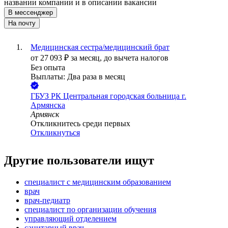
названии компании и в описании вакансии
В мессенджер
На почту
Медицинская сестра/медицинский брат
от
27 093
₽
за месяц,
до вычета налогов
Без опыта
Выплаты: Два раза в месяц
ГБУЗ РК Центральная городская больница г.
Армянска
Армянск
Откликнитесь среди первых
Откликнуться
Другие пользователи ищут
специалист с медицинским образованием
врач
врач-педиатр
специалист по организации обучения
управляющий отделением
санитарный врач