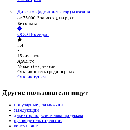
Директор (администратор) магазина
от
75 000
₽
за месяц,
на руки
Без опыта
ООО
Посейдон
2.4
•
15
отзывов
Армянск
Можно без резюме
Откликнитесь среди первых
Откликнуться
Другие пользователи ищут
популярные для мужчин
заведующий
директор по розничным продажам
руководитель отделения
консультант