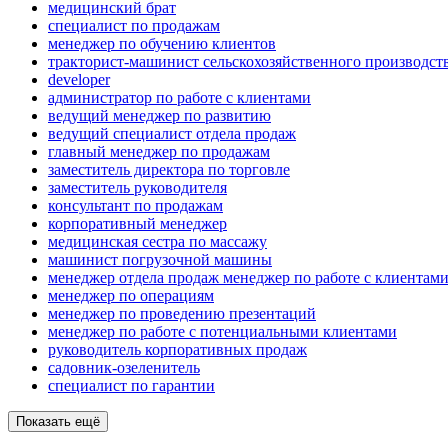
медицинский брат
специалист по продажам
менеджер по обучению клиентов
тракторист-машинист сельскохозяйственного производст
developer
администратор по работе с клиентами
ведущий менеджер по развитию
ведущий специалист отдела продаж
главный менеджер по продажам
заместитель директора по торговле
заместитель руководителя
консультант по продажам
корпоративный менеджер
медицинская сестра по массажу
машинист погрузочной машины
менеджер отдела продаж менеджер по работе с клиентам
менеджер по операциям
менеджер по проведению презентаций
менеджер по работе с потенциальными клиентами
руководитель корпоративных продаж
садовник-озеленитель
специалист по гарантии
Показать ещё