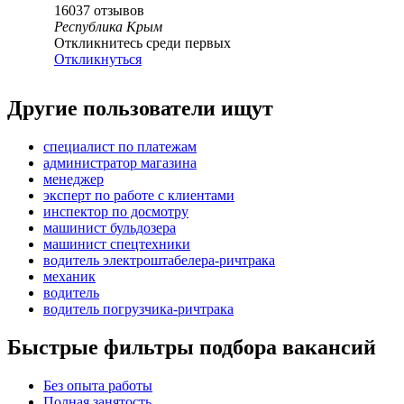
16037
отзывов
Республика Крым
Откликнитесь среди первых
Откликнуться
Другие пользователи ищут
специалист по платежам
администратор магазина
менеджер
эксперт по работе с клиентами
инспектор по досмотру
машинист бульдозера
машинист спецтехники
водитель электроштабелера-ричтрака
механик
водитель
водитель погрузчика-ричтрака
Быстрые фильтры подбора вакансий
Без опыта работы
Полная занятость