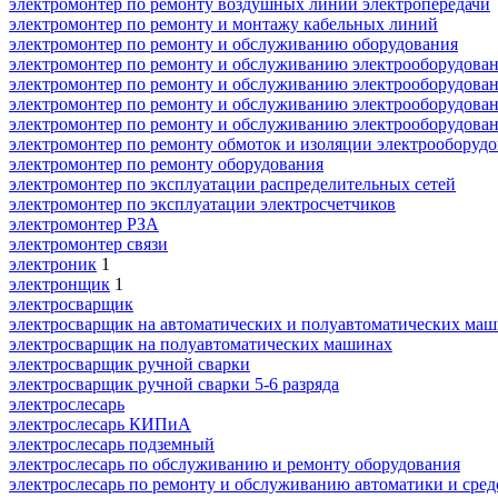
электромонтер по ремонту воздушных линий электропередачи
электромонтер по ремонту и монтажу кабельных линий
электромонтер по ремонту и обслуживанию оборудования
электромонтер по ремонту и обслуживанию электрооборудова
электромонтер по ремонту и обслуживанию электрооборудован
электромонтер по ремонту и обслуживанию электрооборудовани
электромонтер по ремонту и обслуживанию электрооборудовани
электромонтер по ремонту обмоток и изоляции электрооборуд
электромонтер по ремонту оборудования
электромонтер по эксплуатации распределительных сетей
электромонтер по эксплуатации электросчетчиков
электромонтер РЗА
электромонтер связи
электроник
1
электронщик
1
электросварщик
электросварщик на автоматических и полуавтоматических ма
электросварщик на полуавтоматических машинах
электросварщик ручной сварки
электросварщик ручной сварки 5-6 разряда
электрослесарь
электрослесарь КИПиА
электрослесарь подземный
электрослесарь по обслуживанию и ремонту оборудования
электрослесарь по ремонту и обслуживанию автоматики и сред