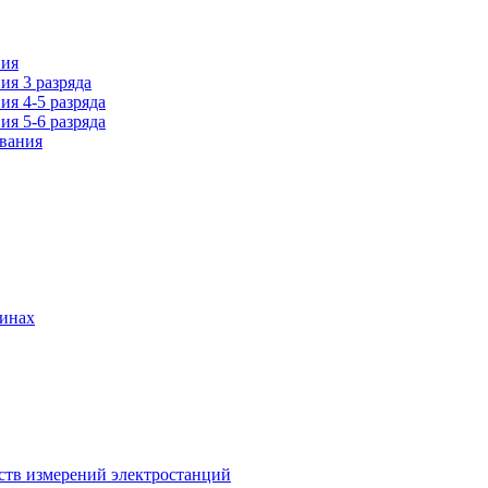
ния
ия 3 разряда
я 4-5 разряда
я 5-6 разряда
ования
шинах
ств измерений электростанций