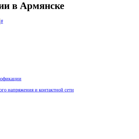
сии в Армянске
#
иофикации
го напряжения и контактной сети