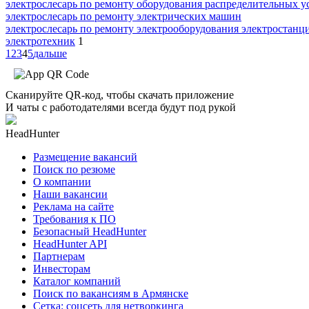
электрослесарь по ремонту оборудования распределительных у
электрослесарь по ремонту электрических машин
электрослесарь по ремонту электрооборудования электростанц
электротехник
1
1
2
3
4
5
дальше
Сканируйте QR-код, чтобы скачать приложение
И чаты с работодателями всегда будут под рукой
HeadHunter
Размещение вакансий
Поиск по резюме
О компании
Наши вакансии
Реклама на сайте
Требования к ПО
Безопасный HeadHunter
HeadHunter API
Партнерам
Инвесторам
Каталог компаний
Поиск по вакансиям в Армянске
Сетка: соцсеть для нетворкинга