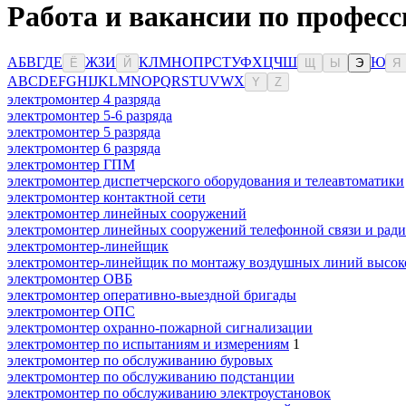
Работа и вакансии по профес
А
Б
В
Г
Д
Е
Ж
З
И
К
Л
М
Н
О
П
Р
С
Т
У
Ф
Х
Ц
Ч
Ш
Ю
Ё
Й
Щ
Ы
Э
Я
A
B
C
D
E
F
G
H
I
J
K
L
M
N
O
P
Q
R
S
T
U
V
W
X
Y
Z
электромонтер 4 разряда
электромонтер 5-6 разряда
электромонтер 5 разряда
электромонтер 6 разряда
электромонтер ГПМ
электромонтер диспетчерского оборудования и телеавтоматики
электромонтер контактной сети
электромонтер линейных сооружений
электромонтер линейных сооружений телефонной связи и рад
электромонтер-линейщик
электромонтер-линейщик по монтажу воздушных линий высоко
электромонтер ОВБ
электромонтер оперативно-выездной бригады
электромонтер ОПС
электромонтер охранно-пожарной сигнализации
электромонтер по испытаниям и измерениям
1
электромонтер по обслуживанию буровых
электромонтер по обслуживанию подстанции
электромонтер по обслуживанию электроустановок