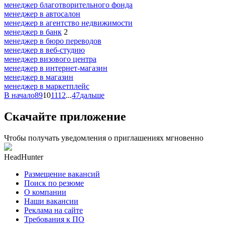
менеджер благотворительного фонда
менеджер в автосалон
менеджер в агентство недвижимости
менеджер в банк
2
менеджер в бюро переводов
менеджер в веб-студию
менеджер визового центра
менеджер в интернет-магазин
менеджер в магазин
менеджер в маркетплейс
В начало
8
9
10
11
12
...
47
дальше
Скачайте приложение
Чтобы получать уведомления о приглашениях мгновенно
HeadHunter
Размещение вакансий
Поиск по резюме
О компании
Наши вакансии
Реклама на сайте
Требования к ПО