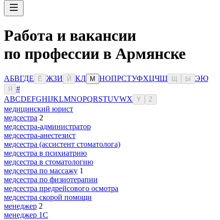
Работа и вакансии
по профессии в Армянске
А
Б
В
Г
Д
Е
Ж
З
И
К
Л
Н
О
П
Р
С
Т
У
Ф
Х
Ц
Ч
Ш
Э
Ю
Ё
Й
М
Щ
Ы
#
Я
A
B
C
D
E
F
G
H
I
J
K
L
M
N
O
P
Q
R
S
T
U
V
W
X
Y
Z
медицинский юрист
медсестра
2
медсестра-администратор
медсестра-анестезист
медсестра (ассистент стоматолога)
медсестра в психиатрию
медсестра в стоматологию
медсестра по массажу
1
медсестра по физиотерапии
медсестра предрейсового осмотра
медсестра скорой помощи
менеджер
2
менеджер 1С