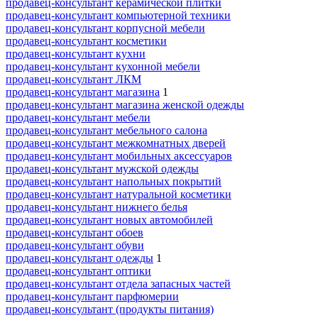
продавец-консультант керамической плитки
продавец-консультант компьютерной техники
продавец-консультант корпусной мебели
продавец-консультант косметики
продавец-консультант кухни
продавец-консультант кухонной мебели
продавец-консультант ЛКМ
продавец-консультант магазина
1
продавец-консультант магазина женской одежды
продавец-консультант мебели
продавец-консультант мебельного салона
продавец-консультант межкомнатных дверей
продавец-консультант мобильных аксессуаров
продавец-консультант мужской одежды
продавец-консультант напольных покрытий
продавец-консультант натуральной косметики
продавец-консультант нижнего белья
продавец-консультант новых автомобилей
продавец-консультант обоев
продавец-консультант обуви
продавец-консультант одежды
1
продавец-консультант оптики
продавец-консультант отдела запасных частей
продавец-консультант парфюмерии
продавец-консультант (продукты питания)