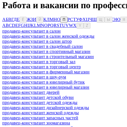
Работа и вакансии по профес
А
Б
В
Г
Д
Е
Ж
З
И
К
Л
М
Н
О
Р
С
Т
У
Ф
Х
Ц
Ч
Ш
Э
Ю
Ё
Й
П
Щ
Ы
Я
A
B
C
D
E
F
G
H
I
J
K
L
M
N
O
P
Q
R
S
T
U
V
W
X
Y
Z
продавец-консультант в салон
продавец-консультант в салон женской одежды
продавец-консультант в салон штор
продавец-консультант в свадебный салон
продавец-консультант в спортивный магазин
продавец-консультант в строительный магазин
продавец-консультант в торговый зал
продавец-консультант в торговый центр
продавец-консультант в фирменный магазин
продавец-консультант в шоу-рум
продавец-консультант в ювелирный бутик
продавец-консультант в ювелирный магазин
продавец-консультант дверей
продавец-консультант детской обуви
продавец-консультант детской одежды
продавец-консультант дизайнерской одежды
продавец-консультант женской одежды
продавец-консультант запасных частей
продавец-консультант зоомагазина