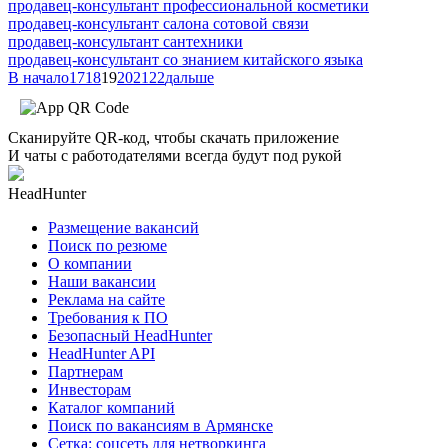
продавец-консультант профессиональной косметики
продавец-консультант салона сотовой связи
продавец-консультант сантехники
продавец-консультант со знанием китайского языка
В начало
17
18
19
20
21
22
дальше
Сканируйте QR-код, чтобы скачать приложение
И чаты с работодателями всегда будут под рукой
HeadHunter
Размещение вакансий
Поиск по резюме
О компании
Наши вакансии
Реклама на сайте
Требования к ПО
Безопасный HeadHunter
HeadHunter API
Партнерам
Инвесторам
Каталог компаний
Поиск по вакансиям в Армянске
Сетка: соцсеть для нетворкинга