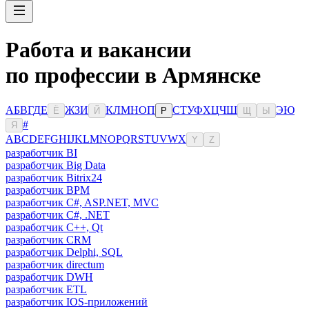
Работа и вакансии
по профессии в Армянске
А
Б
В
Г
Д
Е
Ж
З
И
К
Л
М
Н
О
П
С
Т
У
Ф
Х
Ц
Ч
Ш
Э
Ю
Ё
Й
Р
Щ
Ы
#
Я
A
B
C
D
E
F
G
H
I
J
K
L
M
N
O
P
Q
R
S
T
U
V
W
X
Y
Z
разработчик BI
разработчик Big Data
разработчик Bitrix24
разработчик BPM
разработчик C#, ASP.NET, MVC
разработчик C#, .NET
разработчик C++, Qt
разработчик CRM
разработчик Delphi, SQL
разработчик directum
разработчик DWH
разработчик ETL
разработчик IOS-приложений