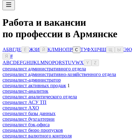
Работа и вакансии
по профессии в Армянске
А
Б
В
Г
Д
Е
Ж
З
И
К
Л
М
Н
О
П
Р
Т
У
Ф
Х
Ц
Ч
Ш
Э
Ю
Ё
Й
С
Щ
Ы
#
Я
A
B
C
D
E
F
G
H
I
J
K
L
M
N
O
P
Q
R
S
T
U
V
W
X
Y
Z
специалист административного отдела
специалист административно-хозяйственного отдела
специалист-администратор
специалист активных продаж
1
специалист-аналитик
специалист аналитического отдела
специалист АСУ ТП
специалист АХО
специалист базы данных
специалист бухгалтерии
специалист бэк-офиса
специалист бюро пропусков
специалист валютного контроля