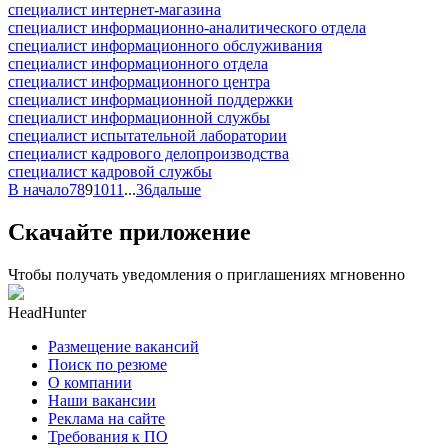
специалист интернет-магазина
специалист информационно-аналитического отдела
специалист информационного обслуживания
специалист информационного отдела
специалист информационного центра
специалист информационной поддержки
специалист информационной службы
специалист испытательной лаборатории
специалист кадрового делопроизводства
специалист кадровой службы
В начало
7
8
9
10
11
...
36
дальше
Скачайте приложение
Чтобы получать уведомления о приглашениях мгновенно
HeadHunter
Размещение вакансий
Поиск по резюме
О компании
Наши вакансии
Реклама на сайте
Требования к ПО