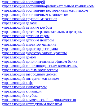
управляющий гостиницей
управляющий гостинично-развлекательным комплексом
управляющий гостинично-ресторанным комплексом
управляющий гостиничным комплексом
управляющий группой магазинов
управляющий делами
управляющий детским клубом
управляющий детским развлекательным центром
управляющий детским садом
управляющий детским центром
управляющий директор магазина
управляющий директор ресторана
управляющий директор салона красоты
управляющий домом
управляющий дополнительным офисом банка
управляющий животноводческим комплексом
управляющий жилым комплексом
управляющий загородным домом
управляющий интернет-магазином
управляющий кафе
управляющий кинотеатром
управляющий клиникой
управляющий клубом
управляющий коммерческой недвижимостью
управляющий коттеджным поселком