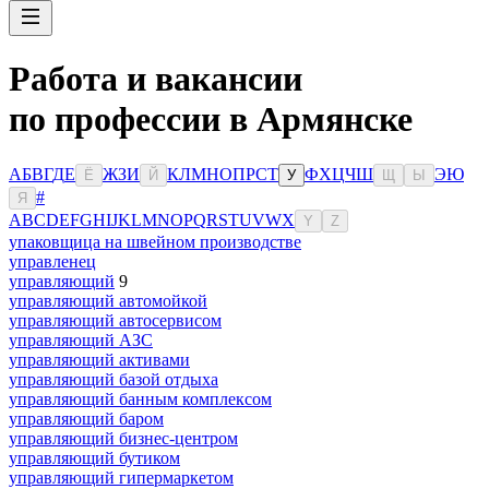
Работа и вакансии
по профессии в Армянске
А
Б
В
Г
Д
Е
Ж
З
И
К
Л
М
Н
О
П
Р
С
Т
Ф
Х
Ц
Ч
Ш
Э
Ю
Ё
Й
У
Щ
Ы
#
Я
A
B
C
D
E
F
G
H
I
J
K
L
M
N
O
P
Q
R
S
T
U
V
W
X
Y
Z
упаковщица на швейном производстве
управленец
управляющий
9
управляющий автомойкой
управляющий автосервисом
управляющий АЗС
управляющий активами
управляющий базой отдыха
управляющий банным комплексом
управляющий баром
управляющий бизнес-центром
управляющий бутиком
управляющий гипермаркетом