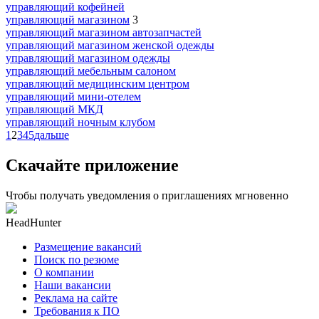
управляющий кофейней
управляющий магазином
3
управляющий магазином автозапчастей
управляющий магазином женской одежды
управляющий магазином одежды
управляющий мебельным салоном
управляющий медицинским центром
управляющий мини-отелем
управляющий МКД
управляющий ночным клубом
1
2
3
4
5
дальше
Скачайте приложение
Чтобы получать уведомления о приглашениях мгновенно
HeadHunter
Размещение вакансий
Поиск по резюме
О компании
Наши вакансии
Реклама на сайте
Требования к ПО