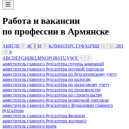
Работа и вакансии
по профессии в Армянске
А
Б
В
Г
Д
Е
Ж
И
К
Л
М
Н
О
П
Р
С
Т
У
Ф
Х
Ц
Ч
Ш
Э
Ю
Ё
З
Й
Щ
Ы
#
Я
A
B
C
D
E
F
G
H
I
J
K
L
M
N
O
P
Q
R
S
T
U
V
W
X
Y
Z
заместитель главного бухгалтера группы компаний
заместитель главного бухгалтера оптовой торговли
заместитель главного бухгалтера по бухгалтерскому учету
заместитель главного бухгалтера по налогам
заместитель главного бухгалтера по налоговому учету
заместитель главного бухгалтера по производству
заместитель главного бухгалтера по строительству
заместитель главного бухгалтера розничной торговли
заместитель главного бухгалтера с функциями главного
бухгалтера
заместитель главного бухгалтера филиала
заместитель главного бухгалтера холдинга
заместитель главного врача