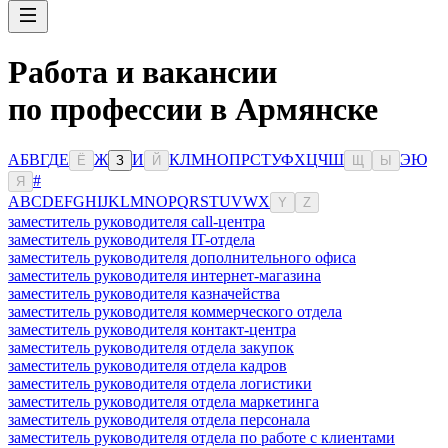
Работа и вакансии
по профессии в Армянске
А
Б
В
Г
Д
Е
Ж
И
К
Л
М
Н
О
П
Р
С
Т
У
Ф
Х
Ц
Ч
Ш
Э
Ю
Ё
З
Й
Щ
Ы
#
Я
A
B
C
D
E
F
G
H
I
J
K
L
M
N
O
P
Q
R
S
T
U
V
W
X
Y
Z
заместитель руководителя call-центра
заместитель руководителя IT-отдела
заместитель руководителя дополнительного офиса
заместитель руководителя интернет-магазина
заместитель руководителя казначейства
заместитель руководителя коммерческого отдела
заместитель руководителя контакт-центра
заместитель руководителя отдела закупок
заместитель руководителя отдела кадров
заместитель руководителя отдела логистики
заместитель руководителя отдела маркетинга
заместитель руководителя отдела персонала
заместитель руководителя отдела по работе с клиентами