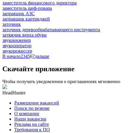
заместитель финансового директора
заместитель шеф-повара
заправщик АЗС
заправщик картриджей
заточник
заточник деревообрабатывающего инструмента
затяжчик верха обуви
звукоинженер
звукооператор
звукорежиссер
В начало
2
3
4
5
6
7
дальше
Скачайте приложение
Чтобы получать уведомления о приглашениях мгновенно
HeadHunter
Размещение вакансий
Поиск по резюме
О компании
Наши вакансии
Реклама на сайте
Требования к ПО